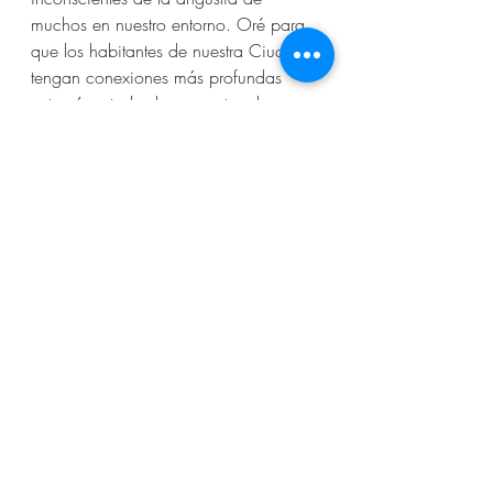
muchos en nuestro entorno. Oré para 
que los habitantes de nuestra Ciudad 
tengan conexiones más profundas 
entre sí en todos los aspectos de 
nuestras vidas; Ser pacificadores y 
darnos cuenta de que sin Dios todos 
somos pobres, y que la prosperidad 
material sin Dios es peor, en última 
instancia, que no tener suficientes 
recursos para vivir.
Construyendo y Permaneciendo
Emmanuel Semanal
Entradas recientes
Ver todo