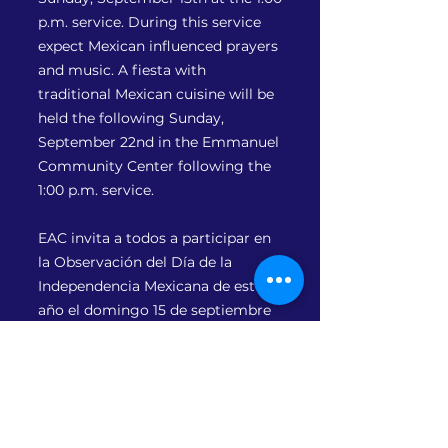
p.m. service. During this service
expect Mexican influenced prayers
and music. A fiesta with
traditional Mexican cuisine will be
held the following Sunday,
September 22nd in the Emmanuel
Community Center following the
1:00 p.m. service.
EAC invita a todos a participar en
la Observación del Día de la
Independencia Mexicana de este
año el domingo 15 de septiembre
en el servicio de la 1:00 p.m..
Durante este servicio, habrá
oraciones y música de influencia
mexicana. Una fiesta con cocina
tradicional mexicana se llevará a